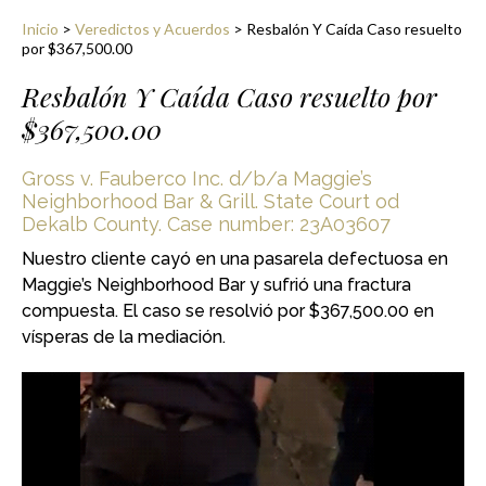
Inicio
>
Veredictos y Acuerdos
>
Resbalón Y Caída Caso resuelto
por $367,500.00
Resbalón Y Caída Caso resuelto por
$367,500.00
Gross v. Fauberco Inc. d/b/a Maggie’s
Neighborhood Bar & Grill. State Court od
Dekalb County. Case number: 23A03607
Nuestro cliente cayó en una pasarela defectuosa en
Maggie’s Neighborhood Bar y sufrió una fractura
compuesta. El caso se resolvió por $367,500.00 en
vísperas de la mediación.