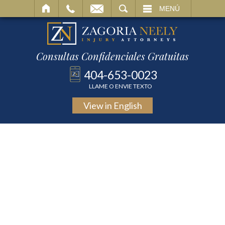
BUSCAR
MENÚ
Consultas Confidenciales Gratuitas
404-653-0023
LLAME O ENVIE TEXTO
View in
English