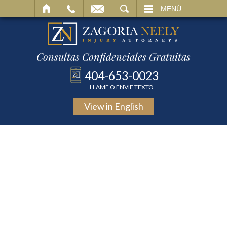
BUSCAR
MENÚ
Consultas Confidenciales Gratuitas
404-653-0023
LLAME O ENVIE TEXTO
View in
English