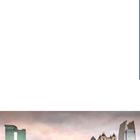
 CON VEHÍCULO
CRENSHAW V.
MERCIAL
EVERWOOD
APARTMENTS