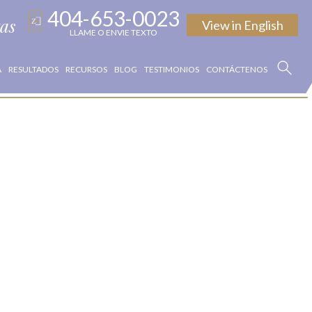
404-653-0023
tas
View in
English
LLAME O ENVIE TEXTO
A
RESULTADOS
RECURSOS
BLOG
TESTIMONIOS
CONTÁCTENOS