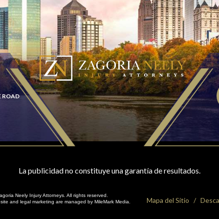
E ROAD
La publicidad no constituye una garantía de resultados.
oria Neely Injury Attorneys. All rights reserved.
Mapa del Sitio
Desca
bsite and
legal marketing
are managed by MileMark Media.