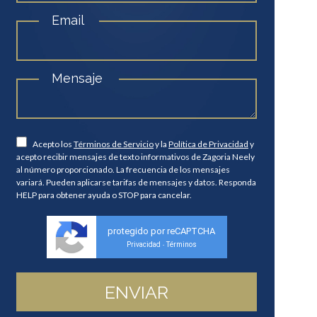
Email
Mensaje
Acepto los
Términos de Servicio
y la
Política de Privacidad
y
acepto recibir mensajes de texto informativos de Zagoria Neely
al número proporcionado. La frecuencia de los mensajes
variará. Pueden aplicarse tarifas de mensajes y datos. Responda
HELP para obtener ayuda o STOP para cancelar.
protegido por reCAPTCHA
Privacidad
Términos
-