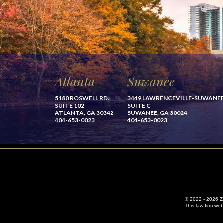
Atlanta
Suwanee
5180 ROSWELL RD.
3449 LAWRENCEVILLE-SUWANE
SUITE 102
SUITE C
ATLANTA, GA 30342
SUWANEE, GA 30024
404-653-0023
404-653-0023
© 2022 - 2026 Zag
This law firm we