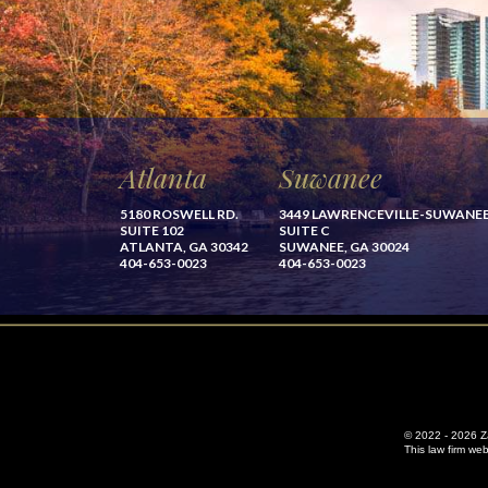
Atlanta
Suwanee
5180 ROSWELL RD.
3449 LAWRENCEVILLE-SUWANE
SUITE 102
SUITE C
ATLANTA, GA 30342
SUWANEE, GA 30024
404-653-0023
404-653-0023
© 2022 - 2026 Zag
This law firm we