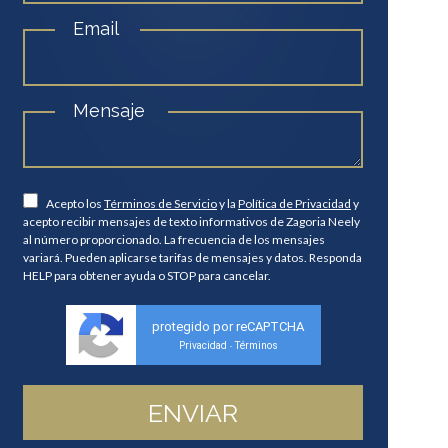
Email
Mensaje
Acepto los
Términos de Servicio
y la
Política de Privacidad
y
acepto recibir mensajes de texto informativos de Zagoria Neely
al número proporcionado. La frecuencia de los mensajes
variará. Pueden aplicarse tarifas de mensajes y datos. Responda
HELP para obtener ayuda o STOP para cancelar.
protegido por reCAPTCHA
Privacidad
Términos
-