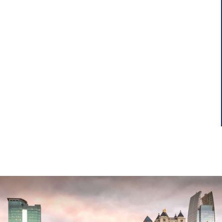
 CON VEHÍCULO
CRENSHAW V.
MERCIAL
EVERWOOD
APARTMENTS