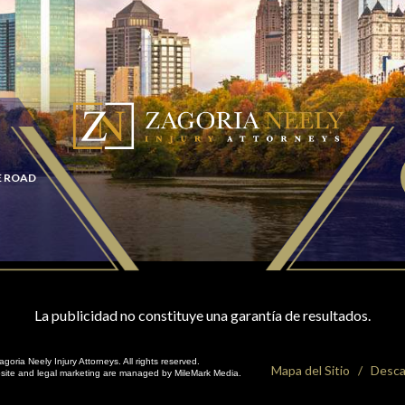
E ROAD
La publicidad no constituye una garantía de resultados.
oria Neely Injury Attorneys. All rights reserved.
Mapa del Sitio
Desca
bsite and
legal marketing
are managed by MileMark Media.