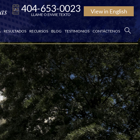
404-653-0023
tas
View in
English
LLAME O ENVIE TEXTO
A
RESULTADOS
RECURSOS
BLOG
TESTIMONIOS
CONTÁCTENOS