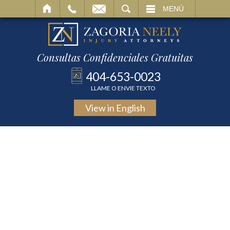
BUSCAR
MENÚ
Consultas Confidenciales Gratuitas
404-653-0023
LLAME O ENVIE TEXTO
View in
English