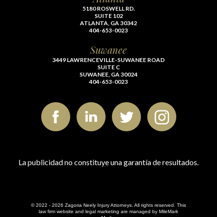
5180 ROSWELL RD.
SUITE 102
ATLANTA, GA 30342
404-653-0023
Suwanee
3449 LAWRENCEVILLE-SUWANEE ROAD
SUITE C
SUWANEE, GA 30024
404-653-0023
La publicidad no constituye una garantía de resultados.
© 2022 - 2026 Zagoria Neely Injury Attorneys. All rights reserved.
This
law firm website and
legal marketing
are managed by MileMark